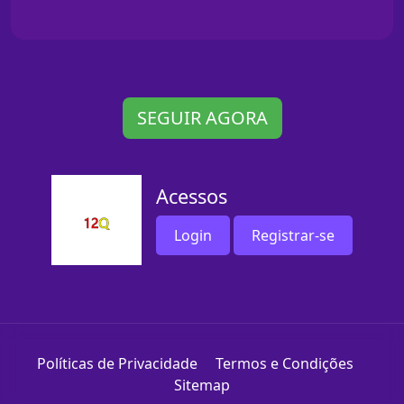
SEGUIR AGORA
Acessos
Login
Registrar-se
Políticas de Privacidade
Termos e Condições
Sitemap