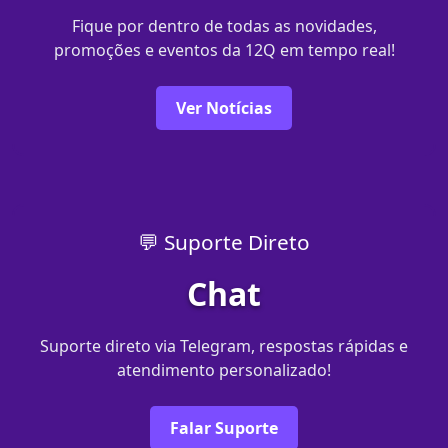
Fique por dentro de todas as novidades,
promoções e eventos da 12Q em tempo real!
Ver Notícias
💬 Suporte Direto
Chat
Suporte direto via Telegram, respostas rápidas e
atendimento personalizado!
Falar Suporte