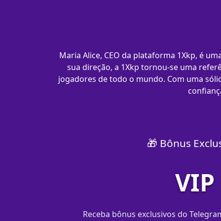
Maria Alice, CEO da plataforma 1Xkp, é uma
sua direção, a 1Xkp tornou-se uma refer
jogadores de todo o mundo. Com uma sólida
confianç
🎁 Bônus Exclu
VIP
Receba bônus exclusivos do Telegra