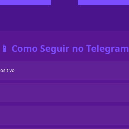
📱 Como Seguir no Telegram
ositivo