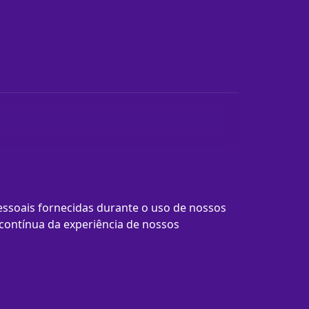
essoais fornecidas durante o uso de nossos
 contínua da experiência de nossos