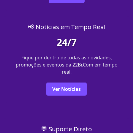
📢 Notícias em Tempo Real
24/7
Fique por dentro de todas as novidades,
promoções e eventos da 22Br.Com em tempo
real!
Ver Notícias
💬 Suporte Direto