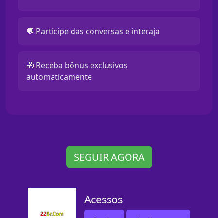
💬 Participe das conversas e interaja
🎁 Receba bônus exclusivos
automaticamente
SEGUIR AGORA
Acessos