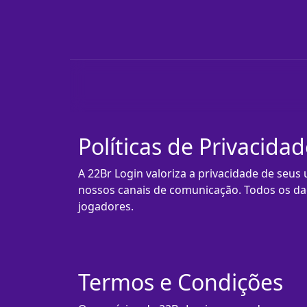
Políticas de Privacida
A 22Br Login valoriza a privacidade de seu
nossos canais de comunicação. Todos os dad
jogadores.
Termos e Condições