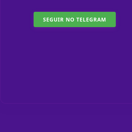
SEGUIR NO TELEGRAM