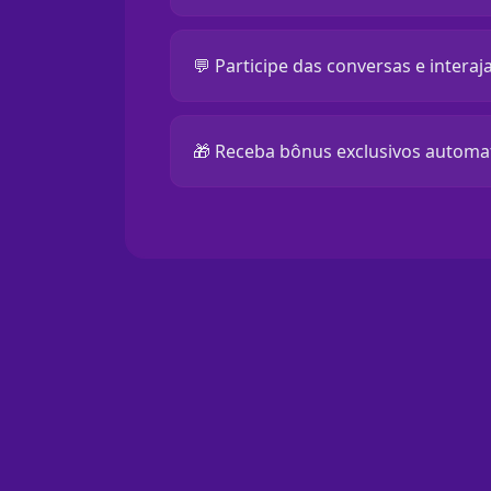
💬 Participe das conversas e interaj
🎁 Receba bônus exclusivos autom