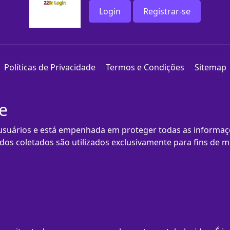
Login
Registrar-se
Políticas de Privacidade
Termos e Condições
Sitemap
de
s usuários e está empenhada em proteger todas as informaç
os coletados são utilizados exclusivamente para fins de m