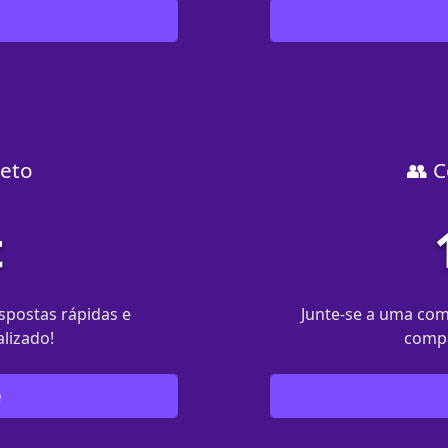
reto
👥 
t
espostas rápidas e
Junte-se a uma com
lizado!
compa
e