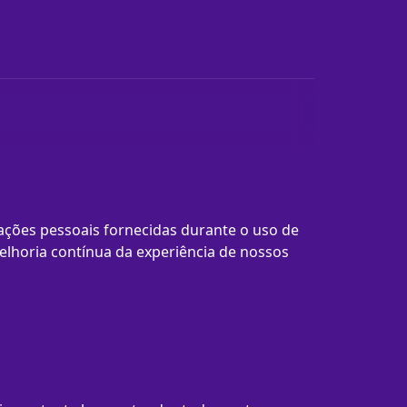
ações pessoais fornecidas durante o uso de
elhoria contínua da experiência de nossos