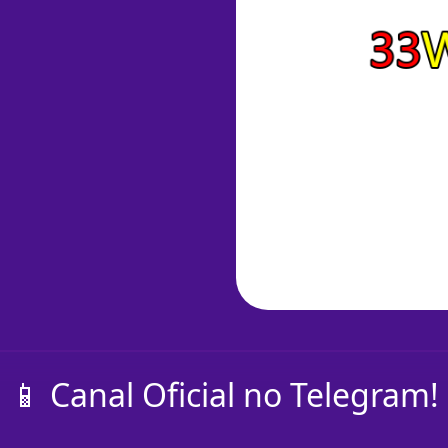
📱 Canal Oficial no Telegram!