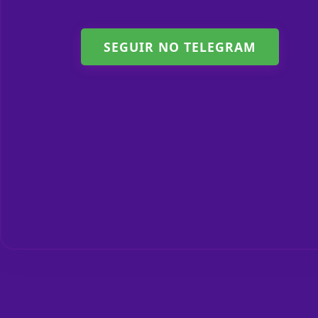
SEGUIR NO TELEGRAM