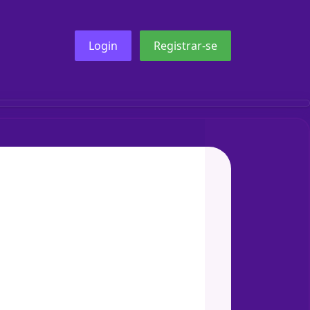
Login
Registrar-se