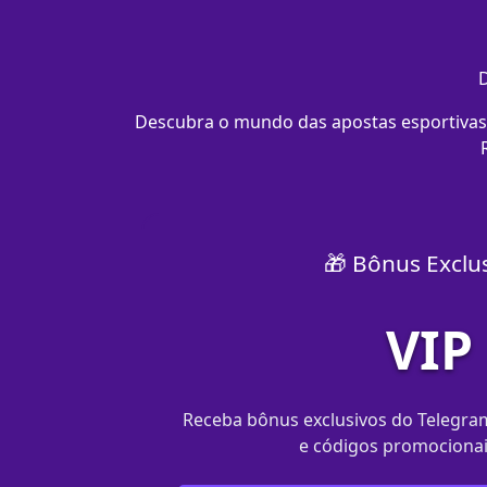
Descubra o mundo das apostas esportivas
🎁 Bônus Exclu
VIP
Receba bônus exclusivos do Telegra
e códigos promocionai