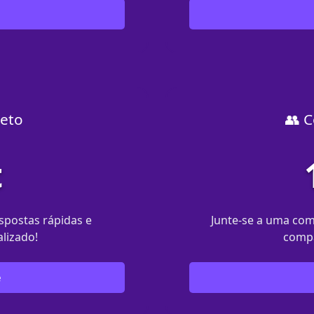
reto
👥 
t
espostas rápidas e
Junte-se a uma com
lizado!
compa
e