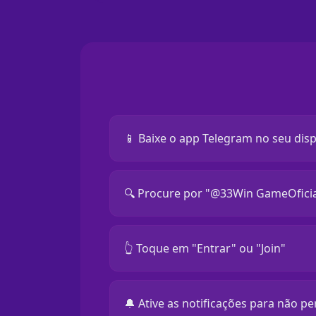
📱 Baixe o app Telegram no seu disp
🔍 Procure por "@33Win GameOficia
👆 Toque em "Entrar" ou "Join"
🔔 Ative as notificações para não p