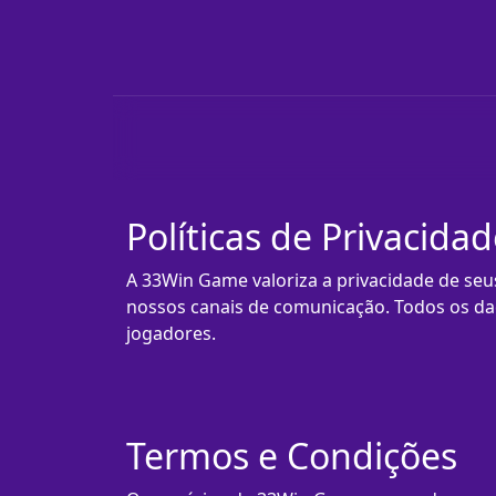
Políticas de Privacida
A 33Win Game valoriza a privacidade de se
nossos canais de comunicação. Todos os dad
jogadores.
Termos e Condições