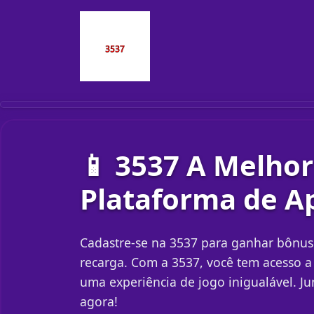
📱 3537 A Melhor
Plataforma de A
Cadastre-se na 3537 para ganhar bônus
recarga. Com a 3537, você tem acesso a
uma experiência de jogo inigualável. J
agora!