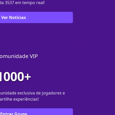
da 3537 em tempo real!
Ver Notícias
Comunidade VIP
1000+
unidade exclusiva de jogadores e
rtilhe experiências!
Entrar Grupo