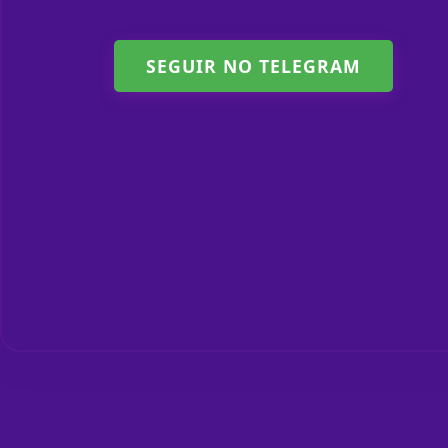
SEGUIR NO TELEGRAM