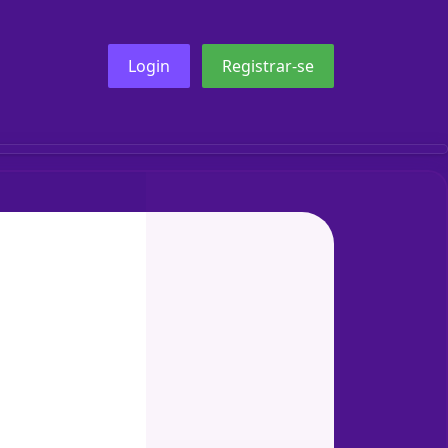
Login
Registrar-se