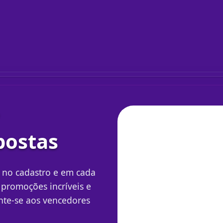
postas
 no cadastro e em cada
 promoções incríveis e
unte-se aos vencedores