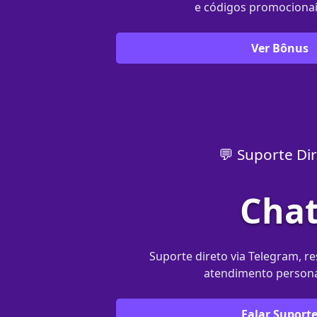
e códigos promocionai
Ver Bônus
💬 Suporte Di
Cha
Suporte direto via Telegram, r
atendimento persona
Falar Suport