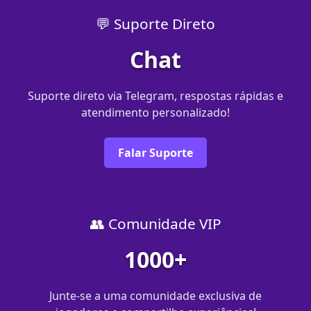
💬 Suporte Direto
Chat
Suporte direto via Telegram, respostas rápidas e
atendimento personalizado!
Falar Suporte
👥 Comunidade VIP
1000+
Junte-se a uma comunidade exclusiva de