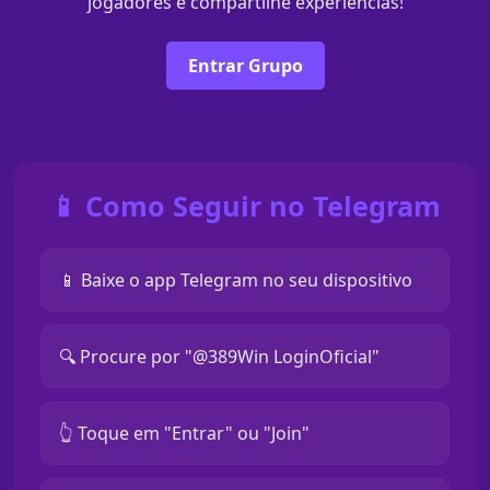
jogadores e compartilhe experiências!
Entrar Grupo
📱 Como Seguir no Telegram
📱 Baixe o app Telegram no seu dispositivo
🔍 Procure por "@389Win LoginOficial"
👆 Toque em "Entrar" ou "Join"