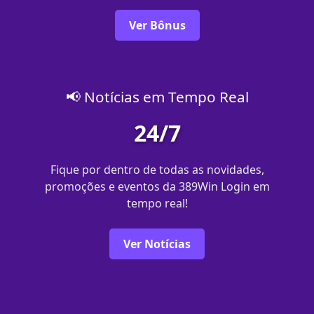
Ver Bônus
📢 Notícias em Tempo Real
24/7
Fique por dentro de todas as novidades,
promoções e eventos da 389Win Login em
tempo real!
Ver Notícias