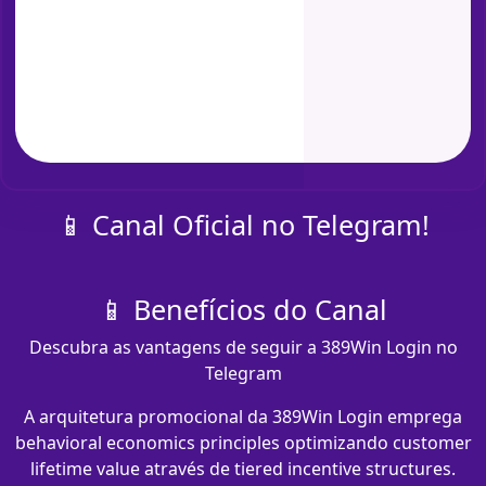
📱 Canal Oficial no Telegram!
📱 Benefícios do Canal
Descubra as vantagens de seguir a 389Win Login no
Telegram
A arquitetura promocional da 389Win Login emprega
behavioral economics principles optimizando customer
lifetime value através de tiered incentive structures.