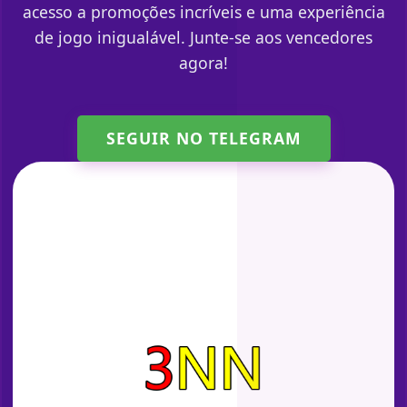
acesso a promoções incríveis e uma experiência
de jogo inigualável. Junte-se aos vencedores
agora!
SEGUIR NO TELEGRAM