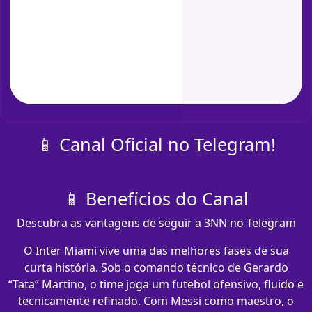
📱 Canal Oficial no Telegram!
📱 Benefícios do Canal
Descubra as vantagens de seguir a 3NN no Telegram
O Inter Miami vive uma das melhores fases de sua
curta história. Sob o comando técnico de Gerardo
“Tata” Martino, o time joga um futebol ofensivo, fluido e
tecnicamente refinado. Com Messi como maestro, o