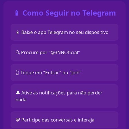
📱 Como Seguir no Telegram
📱 Baixe o app Telegram no seu dispositivo
🔍 Procure por "@3NNOficial"
👆 Toque em "Entrar" ou "Join"
🔔 Ative as notificações para não perder
nada
💬 Participe das conversas e interaja