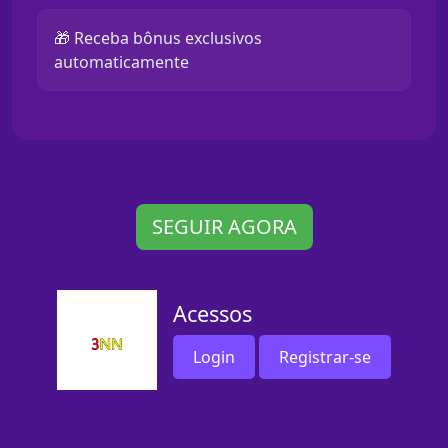
🎁 Receba bônus exclusivos
automaticamente
SEGUIR AGORA
Acessos
Login
Registrar-se