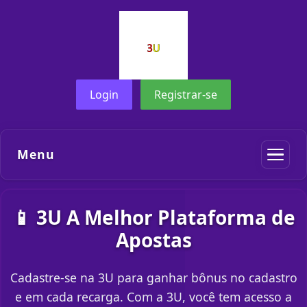
Login
Registrar-se
Menu
📱 3U A Melhor Plataforma de
Apostas
Cadastre-se na 3U para ganhar bônus no cadastro
e em cada recarga. Com a 3U, você tem acesso a