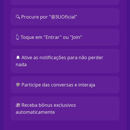
🔍 Procure por "@3UOficial"
👆 Toque em "Entrar" ou "Join"
🔔 Ative as notificações para não perder
nada
💬 Participe das conversas e interaja
🎁 Receba bônus exclusivos
automaticamente