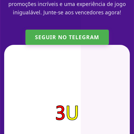
promoções incríveis e uma experiência de jogo
inigualável. Junte-se aos vencedores agora!
SEGUIR NO TELEGRAM