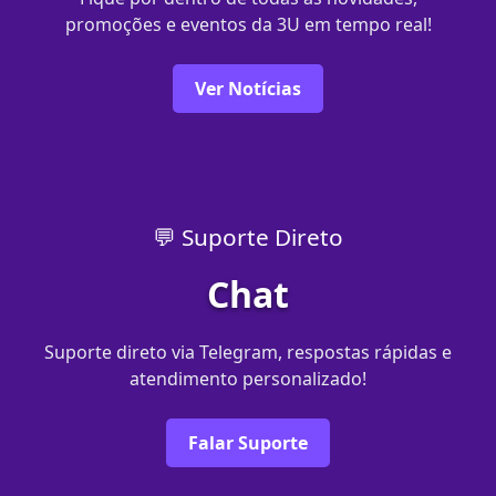
promoções e eventos da 3U em tempo real!
Ver Notícias
💬 Suporte Direto
Chat
Suporte direto via Telegram, respostas rápidas e
atendimento personalizado!
Falar Suporte