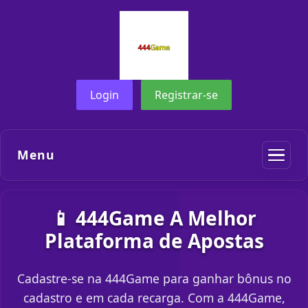
Login
Registrar-se
Menu
📱 444Game A Melhor
Plataforma de Apostas
Cadastre-se na 444Game para ganhar bônus no
cadastro e em cada recarga. Com a 444Game,