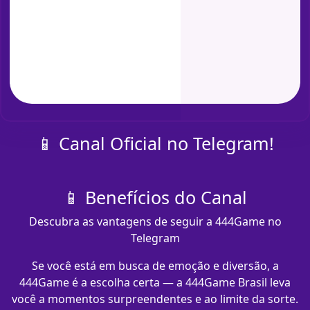
📱 Canal Oficial no Telegram!
📱 Benefícios do Canal
Descubra as vantagens de seguir a 444Game no
Telegram
Se você está em busca de emoção e diversão, a
444Game é a escolha certa — a 444Game Brasil leva
você a momentos surpreendentes e ao limite da sorte.