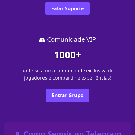
Falar Suporte
👥 Comunidade VIP
1000+
Junte-se a uma comunidade exclusiva de
jogadores e compartilhe experiências!
Entrar Grupo
📱 Como Seguir no Telegram