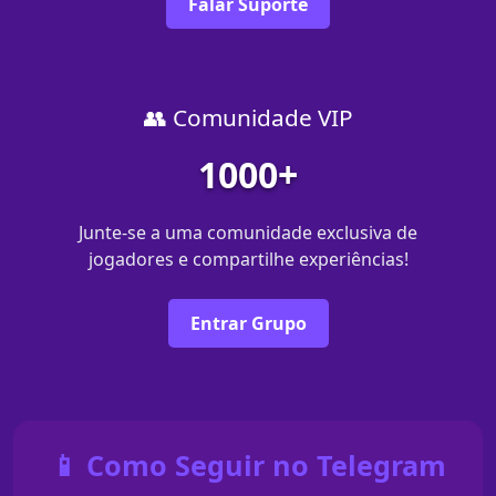
Falar Suporte
👥 Comunidade VIP
1000+
Junte-se a uma comunidade exclusiva de
jogadores e compartilhe experiências!
Entrar Grupo
📱 Como Seguir no Telegram