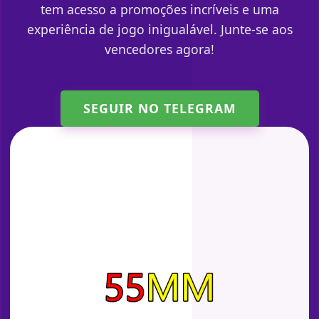
tem acesso a promoções incríveis e uma
experiência de jogo inigualável. Junte-se aos
vencedores agora!
SEGUIR NO TELEGRAM