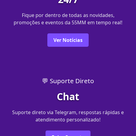
Fique por dentro de todas as novidades,
promoções e eventos da 55MM em tempo real!
Ver Notícias
💬 Suporte Direto
Chat
Suporte direto via Telegram, respostas rápidas e
atendimento personalizado!