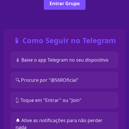
Entrar Grupo
📱 Como Seguir no Telegram
📱 Baixe o app Telegram no seu dispositivo
🔍 Procure por "@56ROficial"
👆 Toque em "Entrar" ou "Join"
🔔 Ative as notificações para não perder
nada