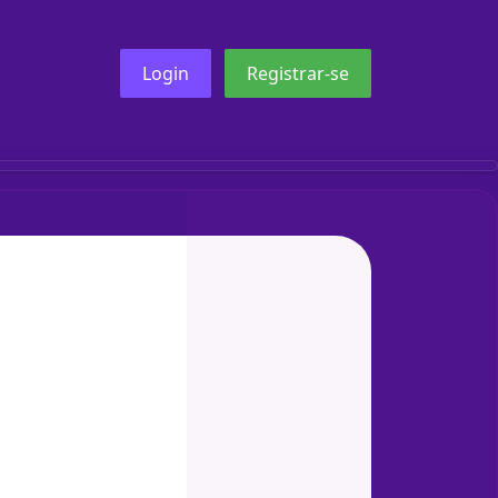
Login
Registrar-se