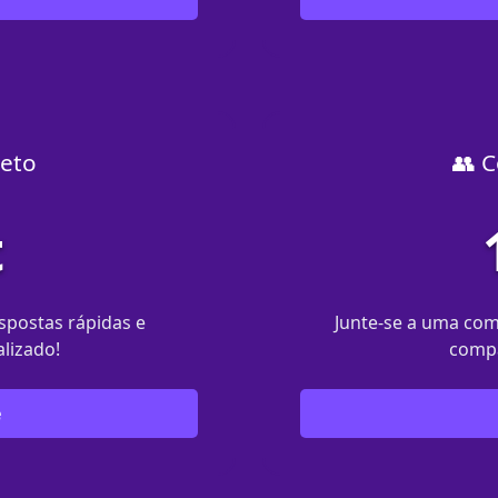
reto
👥 
t
espostas rápidas e
Junte-se a uma com
lizado!
compa
e