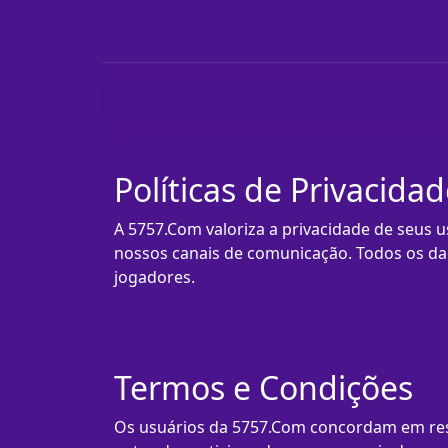
Políticas de Privacida
A 5757.Com valoriza a privacidade de seus 
nossos canais de comunicação. Todos os dad
jogadores.
Termos e Condições
Os usuários da 5757.Com concordam em resp