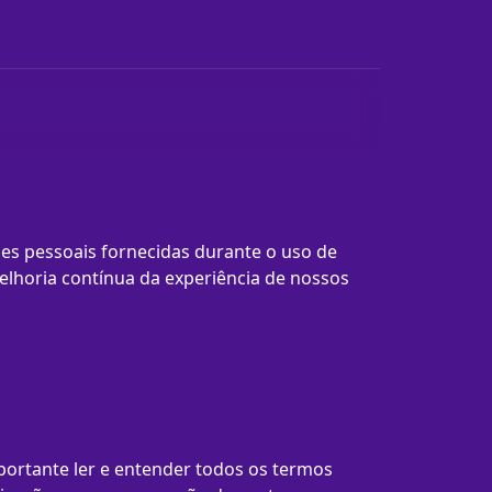
es pessoais fornecidas durante o uso de
elhoria contínua da experiência de nossos
ortante ler e entender todos os termos