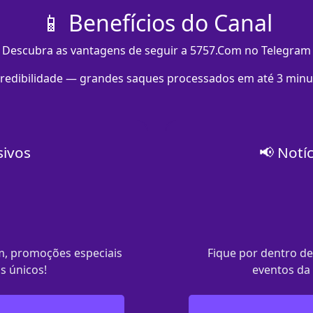
📱 Benefícios do Canal
Descubra as vantagens de seguir a 5757.Com no Telegram
credibilidade — grandes saques processados em até 3 min
sivos
📢 Notí
m, promoções especiais
Fique por dentro d
s únicos!
eventos da