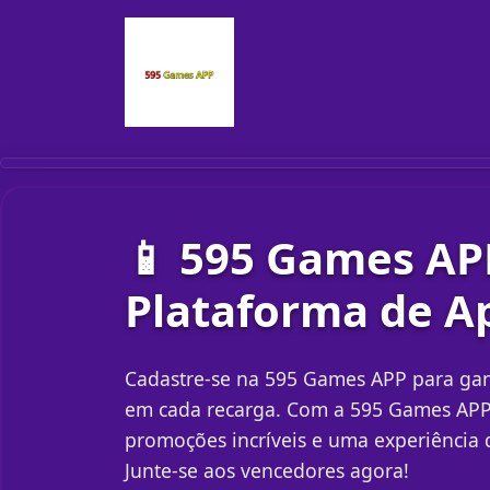
📱 595 Games AP
Plataforma de A
Cadastre-se na 595 Games APP para gan
em cada recarga. Com a 595 Games APP,
promoções incríveis e uma experiência d
Junte-se aos vencedores agora!