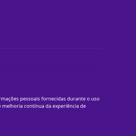
ormações pessoais fornecidas durante o uso
e melhoria contínua da experiência de