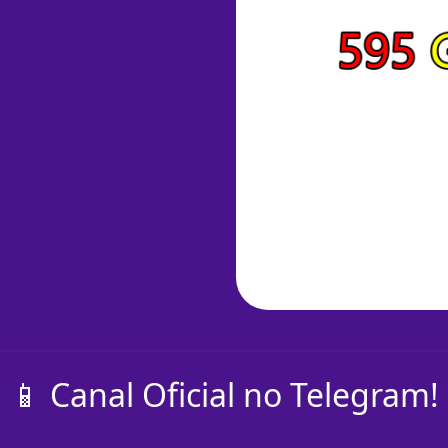
📱 Canal Oficial no Telegram!