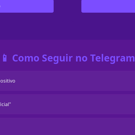
e
📱 Como Seguir no Telegram
ositivo
cial"