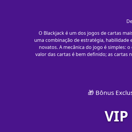
De
O Blackjack é um dos jogos de cartas ma
uma combinação de estratégia, habilidade e
novatos. A mecânica do jogo é simples: o
valor das cartas é bem definido; as cartas 
🎁 Bônus Exclu
VIP