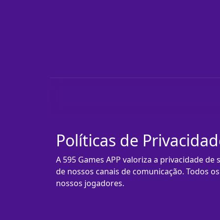
Políticas de Privacida
A 595 Games APP valoriza a privacidade de
de nossos canais de comunicação. Todos os 
nossos jogadores.