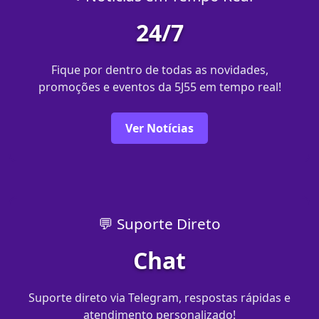
24/7
Fique por dentro de todas as novidades,
promoções e eventos da 5J55 em tempo real!
Ver Notícias
💬 Suporte Direto
Chat
Suporte direto via Telegram, respostas rápidas e
atendimento personalizado!