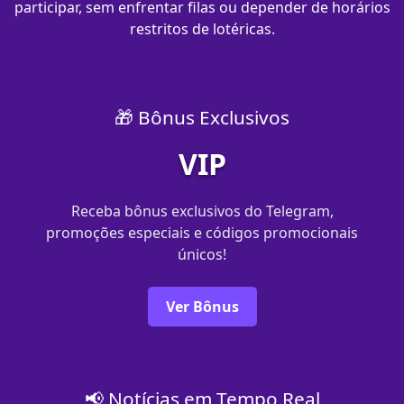
participar, sem enfrentar filas ou depender de horários
restritos de lotéricas.
🎁 Bônus Exclusivos
VIP
Receba bônus exclusivos do Telegram,
promoções especiais e códigos promocionais
únicos!
Ver Bônus
📢 Notícias em Tempo Real