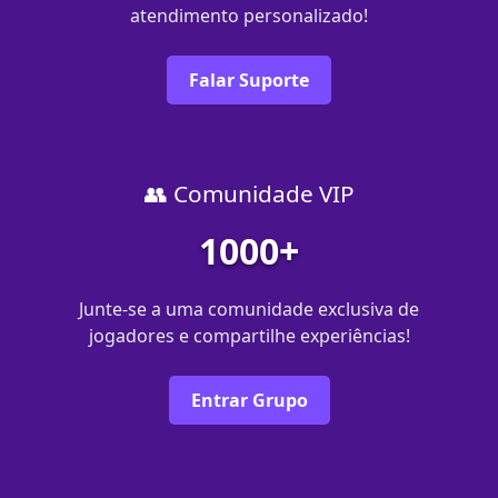
atendimento personalizado!
Falar Suporte
👥 Comunidade VIP
1000+
Junte-se a uma comunidade exclusiva de
jogadores e compartilhe experiências!
Entrar Grupo