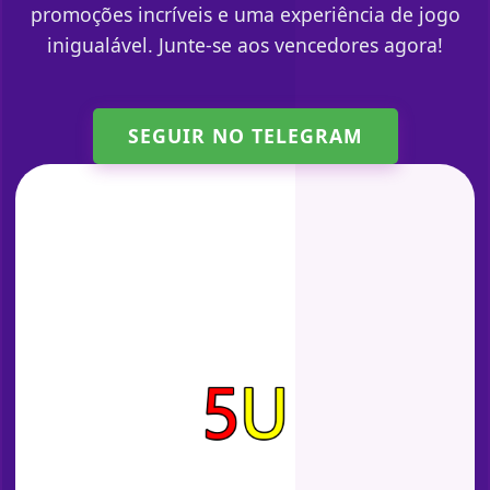
promoções incríveis e uma experiência de jogo
inigualável. Junte-se aos vencedores agora!
SEGUIR NO TELEGRAM