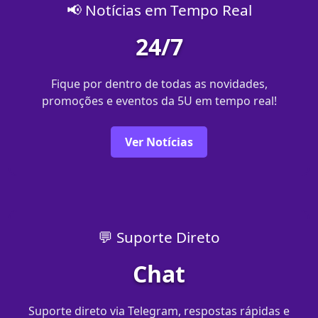
📢 Notícias em Tempo Real
24/7
Fique por dentro de todas as novidades,
promoções e eventos da 5U em tempo real!
Ver Notícias
💬 Suporte Direto
Chat
Suporte direto via Telegram, respostas rápidas e