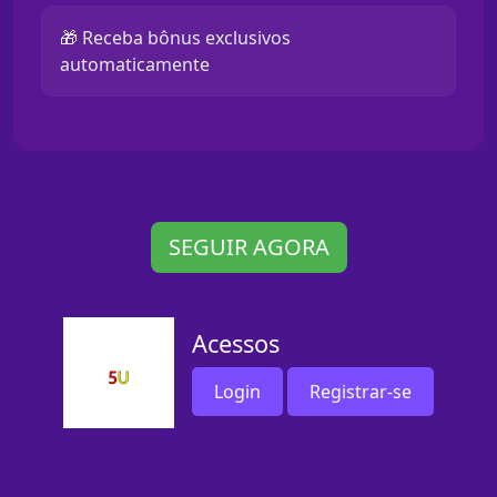
🎁 Receba bônus exclusivos
automaticamente
SEGUIR AGORA
Acessos
Login
Registrar-se