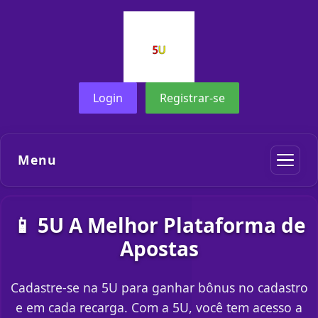
Login
Registrar-se
Menu
📱 5U A Melhor Plataforma de
Apostas
Cadastre-se na 5U para ganhar bônus no cadastro
e em cada recarga. Com a 5U, você tem acesso a