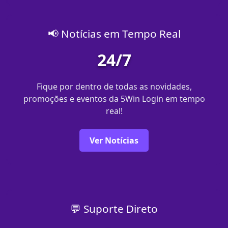
📢 Notícias em Tempo Real
24/7
Fique por dentro de todas as novidades,
promoções e eventos da 5Win Login em tempo
real!
Ver Notícias
💬 Suporte Direto