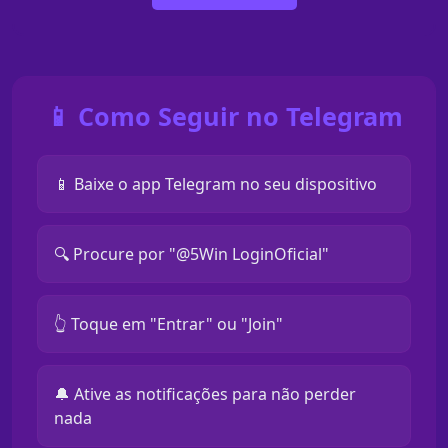
📱 Como Seguir no Telegram
📱 Baixe o app Telegram no seu dispositivo
🔍 Procure por "@5Win LoginOficial"
👆 Toque em "Entrar" ou "Join"
🔔 Ative as notificações para não perder
nada