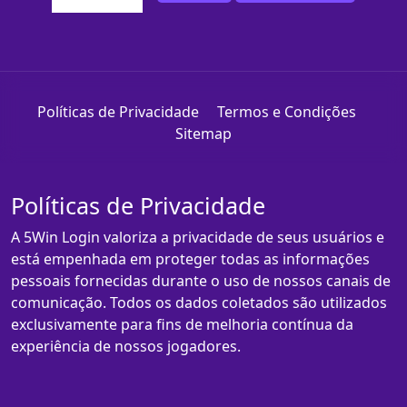
Políticas de Privacidade
Termos e Condições
Sitemap
Políticas de Privacidade
A 5Win Login valoriza a privacidade de seus usuários e
está empenhada em proteger todas as informações
pessoais fornecidas durante o uso de nossos canais de
comunicação. Todos os dados coletados são utilizados
exclusivamente para fins de melhoria contínua da
experiência de nossos jogadores.