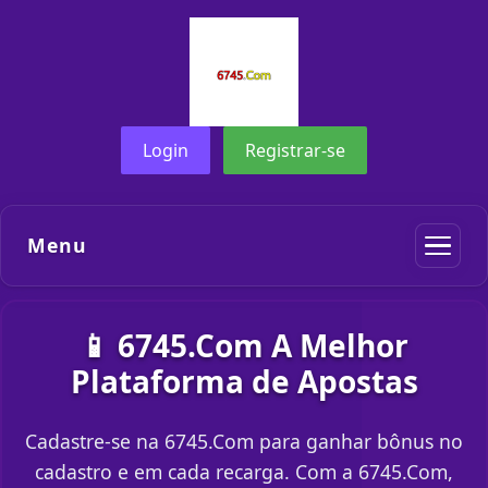
Login
Registrar-se
Menu
📱 6745.Com A Melhor
Plataforma de Apostas
Cadastre-se na 6745.Com para ganhar bônus no
cadastro e em cada recarga. Com a 6745.Com,