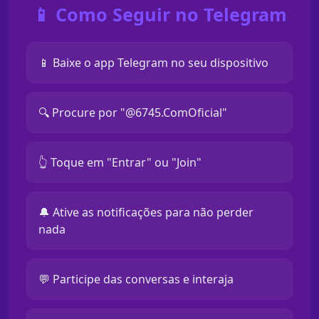
📱 Como Seguir no Telegram
📱 Baixe o app Telegram no seu dispositivo
🔍 Procure por "@6745.ComOficial"
👆 Toque em "Entrar" ou "Join"
🔔 Ative as notificações para não perder
nada
💬 Participe das conversas e interaja