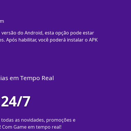
am
 versão do Android, esta opção pode estar
. Após habilitar, você poderá instalar o APK
cias em Tempo Real
24/7
e todas as novidades, promoções e
R Com Game em tempo real!