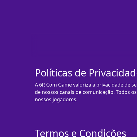
Políticas de Privacida
A 6R Com Game valoriza a privacidade de s
de nossos canais de comunicação. Todos os 
nossos jogadores.
Termos e Condições