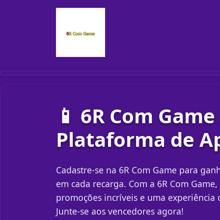
📱 6R Com Game
Plataforma de A
Cadastre-se na 6R Com Game para ganh
em cada recarga. Com a 6R Com Game, 
promoções incríveis e uma experiência d
Junte-se aos vencedores agora!