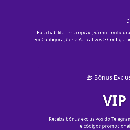
D
Para habilitar esta opção, vá em Configu
em Configurações > Aplicativos > Configuraç
🎁 Bônus Exclu
VIP
Receba bônus exclusivos do Telegra
e códigos promocionai