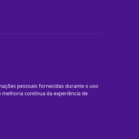
mações pessoais fornecidas durante o uso
e melhoria contínua da experiência de