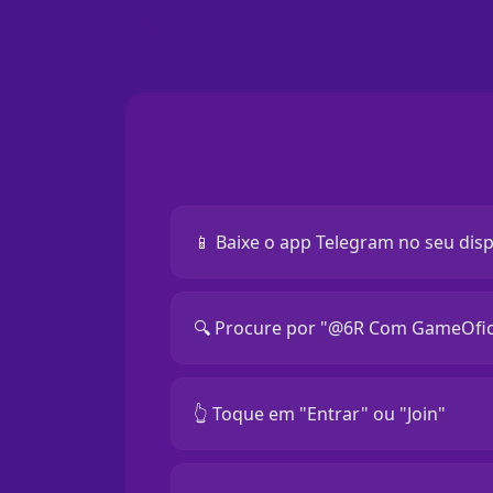
📱 Baixe o app Telegram no seu disp
🔍 Procure por "@6R Com GameOfic
👆 Toque em "Entrar" ou "Join"