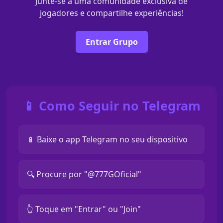
Junte-se a uma comunidade exclusiva de
jogadores e compartilhe experiências!
Entrar Grupo
📱 Como Seguir no Telegram
📱 Baixe o app Telegram no seu dispositivo
🔍 Procure por "@777GOficial"
👆 Toque em "Entrar" ou "Join"