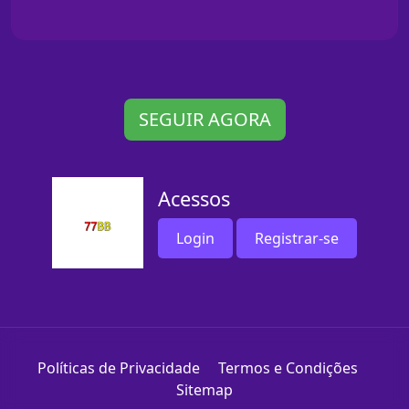
SEGUIR AGORA
Acessos
Login
Registrar-se
Políticas de Privacidade
Termos e Condições
Sitemap