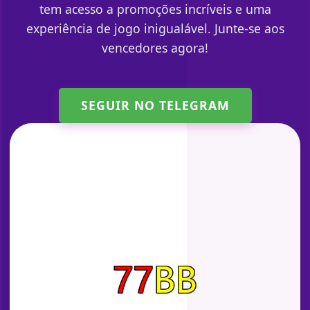
tem acesso a promoções incríveis e uma
experiência de jogo inigualável. Junte-se aos
vencedores agora!
SEGUIR NO TELEGRAM