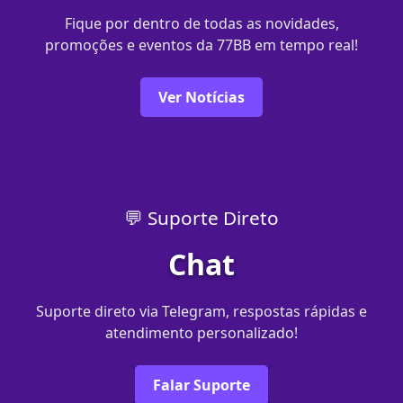
Fique por dentro de todas as novidades,
promoções e eventos da 77BB em tempo real!
Ver Notícias
💬 Suporte Direto
Chat
Suporte direto via Telegram, respostas rápidas e
atendimento personalizado!
Falar Suporte