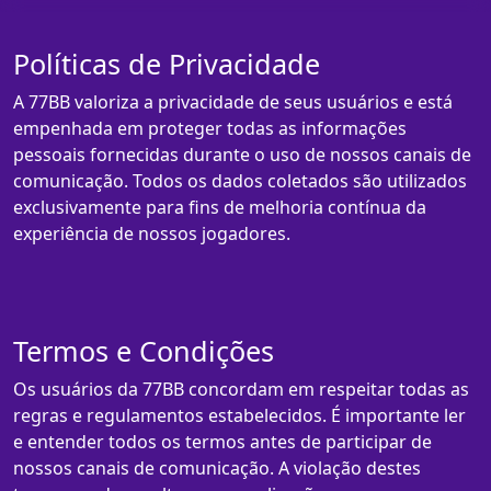
Políticas de Privacidade
A 77BB valoriza a privacidade de seus usuários e está
empenhada em proteger todas as informações
pessoais fornecidas durante o uso de nossos canais de
comunicação. Todos os dados coletados são utilizados
exclusivamente para fins de melhoria contínua da
experiência de nossos jogadores.
Termos e Condições
Os usuários da 77BB concordam em respeitar todas as
regras e regulamentos estabelecidos. É importante ler
e entender todos os termos antes de participar de
nossos canais de comunicação. A violação destes