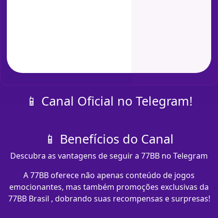
📱 Canal Oficial no Telegram!
📱 Benefícios do Canal
Descubra as vantagens de seguir a 77BB no Telegram
A 77BB oferece não apenas conteúdo de jogos
emocionantes, mas também promoções exclusivas da
77BB Brasil , dobrando suas recompensas e surpresas!