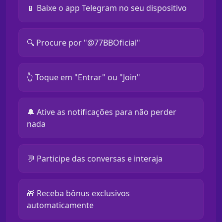
📱 Baixe o app Telegram no seu dispositivo
🔍 Procure por "@77BBOficial"
👆 Toque em "Entrar" ou "Join"
🔔 Ative as notificações para não perder
nada
💬 Participe das conversas e interaja
🎁 Receba bônus exclusivos
automaticamente