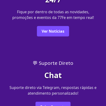
Fique por dentro de todas as novidades,
promoções e eventos da 77Fe em tempo real!
Ver Notícias
💬 Suporte Direto
Chat
Suporte direto via Telegram, respostas rápidas e
atendimento personalizado!