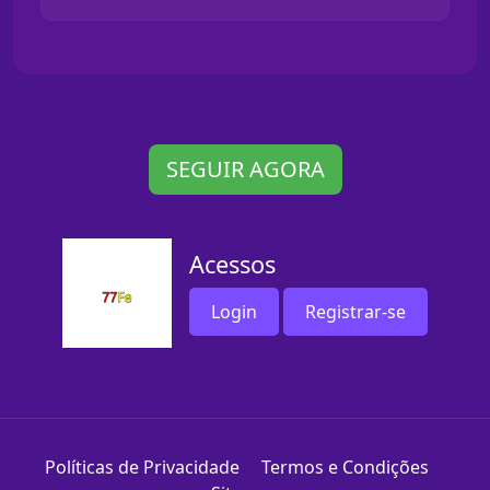
SEGUIR AGORA
Acessos
Login
Registrar-se
Políticas de Privacidade
Termos e Condições