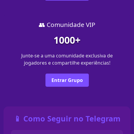
👥 Comunidade VIP
1000+
Junte-se a uma comunidade exclusiva de
jogadores e compartilhe experiências!
Entrar Grupo
📱 Como Seguir no Telegram