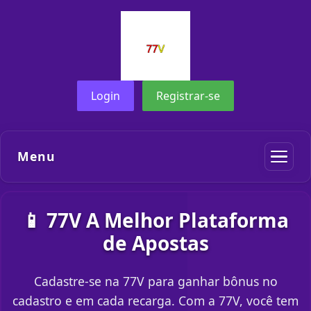
Login
Registrar-se
Menu
📱 77V A Melhor Plataforma
de Apostas
Cadastre-se na 77V para ganhar bônus no
cadastro e em cada recarga. Com a 77V, você tem