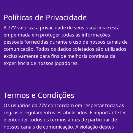
Políticas de Privacidade
A 77V valoriza a privacidade de seus usuários e está
empenhada em proteger todas as informações
pessoais fornecidas durante o uso de nossos canais de
comunicação. Todos os dados coletados são utilizados
exclusivamente para fins de melhoria contínua da
experiência de nossos jogadores.
Termos e Condições
Os usuários da 77V concordam em respeitar todas as
regras e regulamentos estabelecidos. É importante ler
e entender todos os termos antes de participar de
nossos canais de comunicação. A violação destes