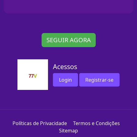
SEGUIR AGORA
Acessos
Login
Registrar-se
Políticas de Privacidade
Termos e Condições
Sitemap