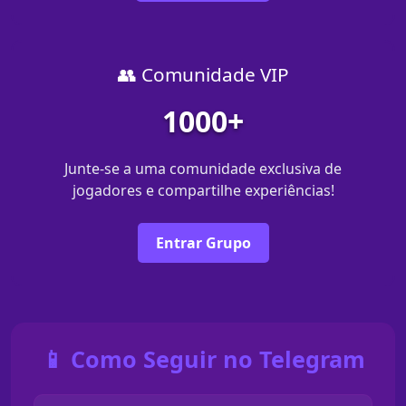
👥 Comunidade VIP
1000+
Junte-se a uma comunidade exclusiva de
jogadores e compartilhe experiências!
Entrar Grupo
📱 Como Seguir no Telegram