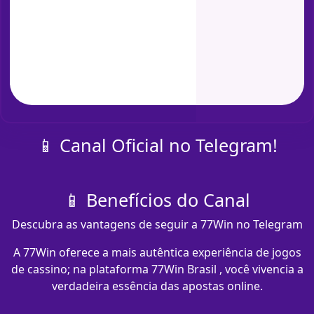
📱 Canal Oficial no Telegram!
📱 Benefícios do Canal
Descubra as vantagens de seguir a 77Win no Telegram
A 77Win oferece a mais autêntica experiência de jogos
de cassino; na plataforma 77Win Brasil , você vivencia a
verdadeira essência das apostas online.