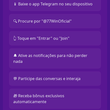
📱 Baixe o app Telegram no seu dispositivo
🔍 Procure por "@77WinOficial"
👆 Toque em "Entrar" ou "Join"
🔔 Ative as notificações para não perder
nada
💬 Participe das conversas e interaja
🎁 Receba bônus exclusivos
automaticamente