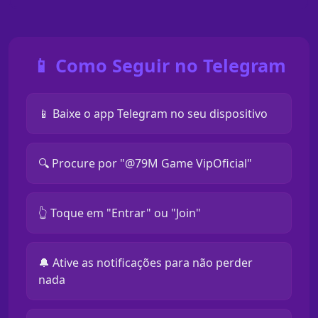
📱 Como Seguir no Telegram
📱 Baixe o app Telegram no seu dispositivo
🔍 Procure por "@79M Game VipOficial"
👆 Toque em "Entrar" ou "Join"
🔔 Ative as notificações para não perder
nada