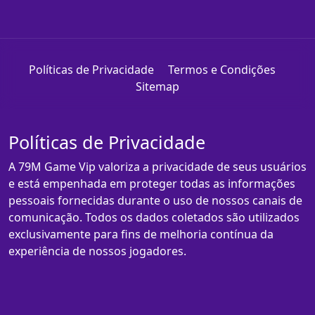
Políticas de Privacidade
Termos e Condições
Sitemap
Políticas de Privacidade
A 79M Game Vip valoriza a privacidade de seus usuários
e está empenhada em proteger todas as informações
pessoais fornecidas durante o uso de nossos canais de
comunicação. Todos os dados coletados são utilizados
exclusivamente para fins de melhoria contínua da
experiência de nossos jogadores.