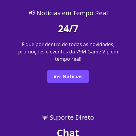
📢 Notícias em Tempo Real
24/7
Fique por dentro de todas as novidades,
promoções e eventos da 79M Game Vip em
tempo real!
Ver Notícias
💬 Suporte Direto
Chat