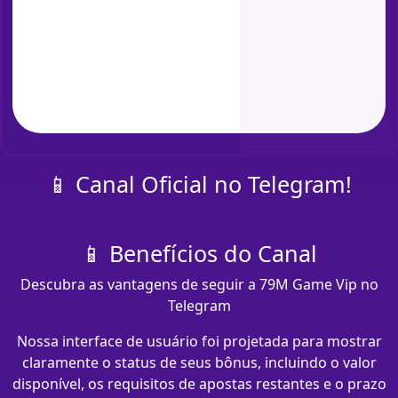
📱 Canal Oficial no Telegram!
📱 Benefícios do Canal
Descubra as vantagens de seguir a 79M Game Vip no
Telegram
Nossa interface de usuário foi projetada para mostrar
claramente o status de seus bônus, incluindo o valor
disponível, os requisitos de apostas restantes e o prazo