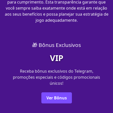
para cumprimento. Esta transparência garante que
você sempre saiba exatamente onde está em relação
aos seus benefícios e possa planejar sua estratégia de
jogo adequadamente.
🎁 Bônus Exclusivos
VIP
Receba bônus exclusivos do Telegram,
promoções especiais e códigos promocionais
únicos!
Ver Bônus