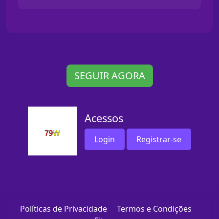
SEGUIR AGORA
Acessos
Login
Registrar-se
Políticas de Privacidade
Termos e Condições