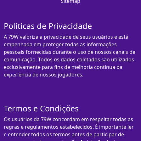
Sitemap
Políticas de Privacidade
A 79W valoriza a privacidade de seus usuários e está
empenhada em proteger todas as informações
pessoais fornecidas durante o uso de nossos canais de
comunicação. Todos os dados coletados são utilizados
exclusivamente para fins de melhoria contínua da
experiência de nossos jogadores.
Termos e Condições
Os usuários da 79W concordam em respeitar todas as
regras e regulamentos estabelecidos. É importante ler
e entender todos os termos antes de participar de