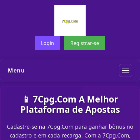
Login
Registrar-se
Menu
📱 7Cpg.Com A Melhor
Plataforma de Apostas
Cadastre-se na 7Cpg.Com para ganhar bônus no
cadastro e em cada recarga. Com a 7Cpg.Com,