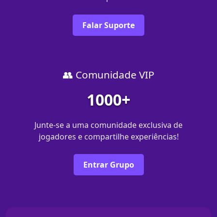
Falar Suporte
👥 Comunidade VIP
1000+
Junte-se a uma comunidade exclusiva de
jogadores e compartilhe experiências!
Entrar Grupo