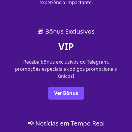
experiência impactante.
🎁 Bônus Exclusivos
VIP
Receba bônus exclusivos do Telegram,
promoções especiais e códigos promocionais
únicos!
Ver Bônus
📢 Notícias em Tempo Real