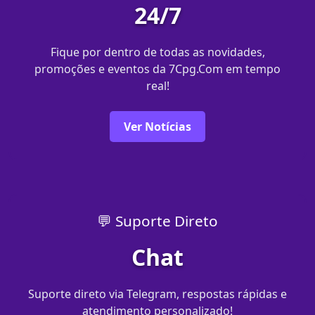
24/7
Fique por dentro de todas as novidades,
promoções e eventos da 7Cpg.Com em tempo
real!
Ver Notícias
💬 Suporte Direto
Chat
Suporte direto via Telegram, respostas rápidas e
atendimento personalizado!