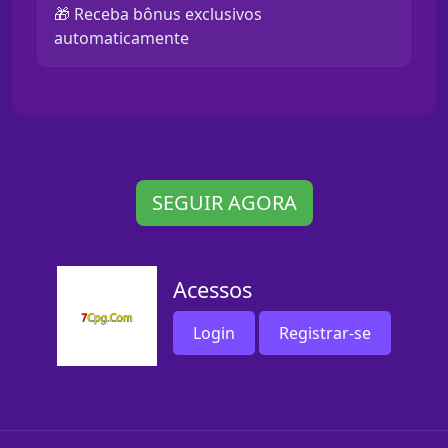
🎁 Receba bônus exclusivos
automaticamente
SEGUIR AGORA
Acessos
Login
Registrar-se