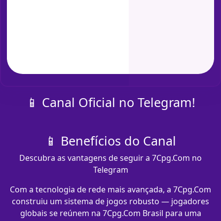
📱 Canal Oficial no Telegram!
📱 Benefícios do Canal
Descubra as vantagens de seguir a 7Cpg.Com no
Telegram
Com a tecnologia de rede mais avançada, a 7Cpg.Com
construiu um sistema de jogos robusto — jogadores
globais se reúnem na 7Cpg.Com Brasil para uma