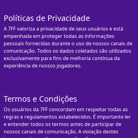
Políticas de Privacidade
A 7FF valoriza a privacidade de seus usuários e está
empenhada em proteger todas as informações
pessoais fornecidas durante o uso de nossos canais de
comunicação. Todos os dados coletados são utilizados
exclusivamente para fins de melhoria contínua da
experiência de nossos jogadores.
Termos e Condições
Os usuários da 7FF concordam em respeitar todas as
regras e regulamentos estabelecidos. É importante ler
e entender todos os termos antes de participar de
nossos canais de comunicação. A violação destes