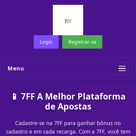
Login
Registrar-se
Menu
📱 7FF A Melhor Plataforma
de Apostas
Cadastre-se na 7FF para ganhar bônus no
cadastro e em cada recarga. Com a 7FF, você tem