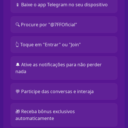
📱 Baixe o app Telegram no seu dispositivo
🔍 Procure por "@7FFOficial"
👆 Toque em "Entrar" ou "Join"
🔔 Ative as notificações para não perder
nada
💬 Participe das conversas e interaja
🎁 Receba bônus exclusivos
automaticamente