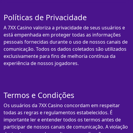
Políticas de Privacidade
A 7XX Casino valoriza a privacidade de seus usuários e
está empenhada em proteger todas as informações
pessoais fornecidas durante o uso de nossos canais de
comunicação. Todos os dados coletados são utilizados
exclusivamente para fins de melhoria contínua da
experiência de nossos jogadores.
Termos e Condições
Os usuários da 7XX Casino concordam em respeitar
todas as regras e regulamentos estabelecidos. É
importante ler e entender todos os termos antes de
participar de nossos canais de comunicação. A violação