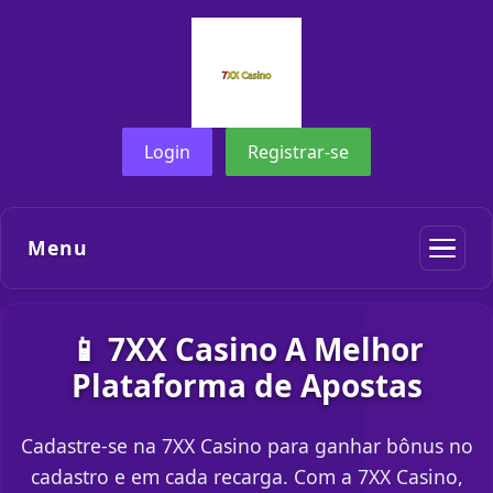
Login
Registrar-se
Menu
📱 7XX Casino A Melhor
Plataforma de Apostas
Cadastre-se na 7XX Casino para ganhar bônus no
cadastro e em cada recarga. Com a 7XX Casino,