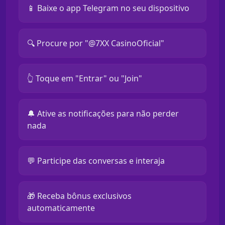
📱 Baixe o app Telegram no seu dispositivo
🔍 Procure por "@7XX CasinoOficial"
👆 Toque em "Entrar" ou "Join"
🔔 Ative as notificações para não perder
nada
💬 Participe das conversas e interaja
🎁 Receba bônus exclusivos
automaticamente