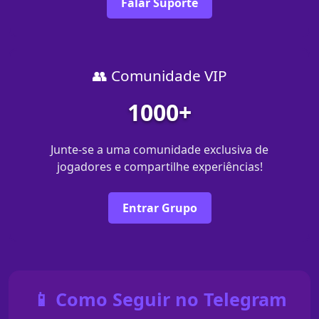
Falar Suporte
👥 Comunidade VIP
1000+
Junte-se a uma comunidade exclusiva de
jogadores e compartilhe experiências!
Entrar Grupo
📱 Como Seguir no Telegram