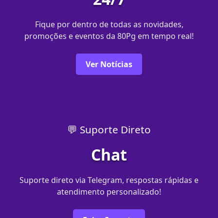
Fique por dentro de todas as novidades,
promoções e eventos da 80Pg em tempo real!
Ver Notícias
💬 Suporte Direto
Chat
Suporte direto via Telegram, respostas rápidas e
atendimento personalizado!