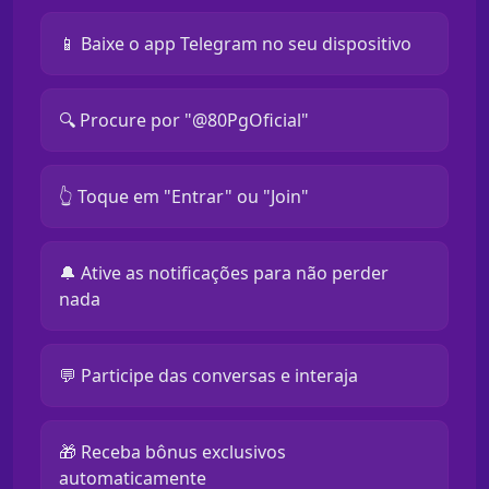
📱 Baixe o app Telegram no seu dispositivo
🔍 Procure por "@80PgOficial"
👆 Toque em "Entrar" ou "Join"
🔔 Ative as notificações para não perder
nada
💬 Participe das conversas e interaja
🎁 Receba bônus exclusivos
automaticamente