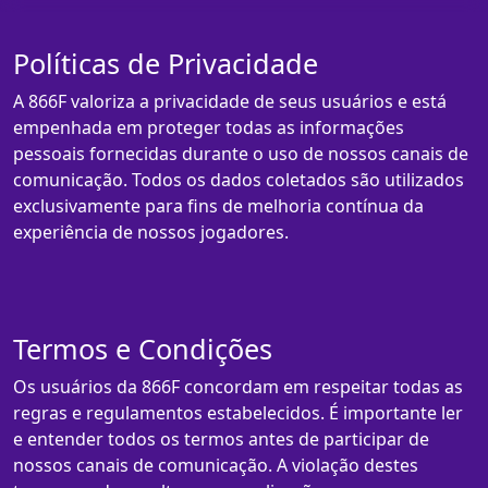
Políticas de Privacidade
A 866F valoriza a privacidade de seus usuários e está
empenhada em proteger todas as informações
pessoais fornecidas durante o uso de nossos canais de
comunicação. Todos os dados coletados são utilizados
exclusivamente para fins de melhoria contínua da
experiência de nossos jogadores.
Termos e Condições
Os usuários da 866F concordam em respeitar todas as
regras e regulamentos estabelecidos. É importante ler
e entender todos os termos antes de participar de
nossos canais de comunicação. A violação destes