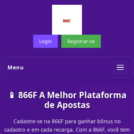
Login
Registrar-se
Menu
📱 866F A Melhor Plataforma
de Apostas
Cadastre-se na 866F para ganhar bônus no
cadastro e em cada recarga. Com a 866F, você tem