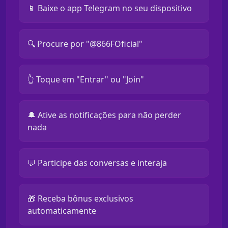
📱 Baixe o app Telegram no seu dispositivo
🔍 Procure por "@866FOficial"
👆 Toque em "Entrar" ou "Join"
🔔 Ative as notificações para não perder
nada
💬 Participe das conversas e interaja
🎁 Receba bônus exclusivos
automaticamente