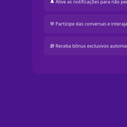
🔔 Ative as notificações para não p
💬 Participe das conversas e interaj
🎁 Receba bônus exclusivos autom