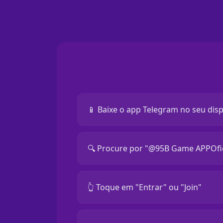
📱 Baixe o app Telegram no seu disp
🔍 Procure por "@95B Game APPOfic
👆 Toque em "Entrar" ou "Join"