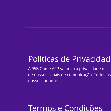
Políticas de Privacida
A 95B Game APP valoriza a privacidade de 
de nossos canais de comunicação. Todos os 
nossos jogadores.
Termos e Condições