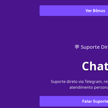
Ver Bônus
💬 Suporte Di
Cha
Suporte direto via Telegram, r
atendimento persona
Falar Suport