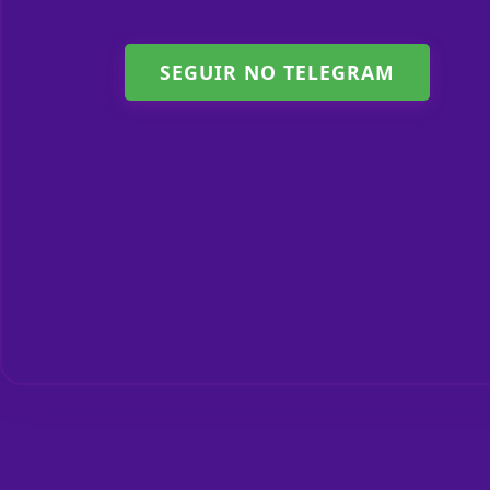
SEGUIR NO TELEGRAM